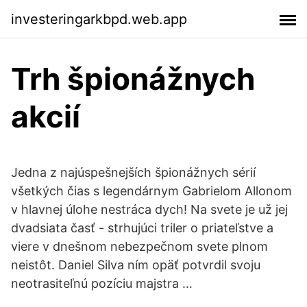
investeringarkbpd.web.app
Trh špionážnych
akcií
Jedna z najúspešnejších špionážnych sérií
všetkých čias s legendárnym Gabrielom Allonom
v hlavnej úlohe nestráca dych! Na svete je už jej
dvadsiata časť - strhujúci triler o priateľstve a
viere v dnešnom nebezpečnom svete plnom
neistôt. Daniel Silva ním opäť potvrdil svoju
neotrasiteľnú pozíciu majstra …