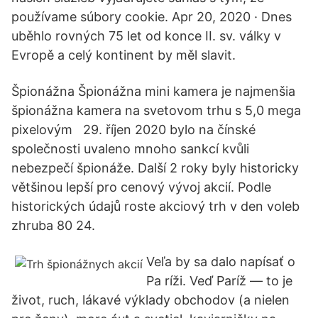
používame súbory cookie. Apr 20, 2020 · Dnes
uběhlo rovných 75 let od konce II. sv. války v
Evropě a celý kontinent by měl slavit.
Špionážna Špionážna mini kamera je najmenšia
špionážna kamera na svetovom trhu s 5,0 mega
pixelovým 29. říjen 2020 bylo na čínské
společnosti uvaleno mnoho sankcí kvůli
nebezpečí špionáže. Další 2 roky byly historicky
většinou lepší pro cenový vývoj akcií. Podle
historických údajů roste akciový trh v den voleb
zhruba 80 24.
Veľa by sa dalo napísať o
Pa­ ríži. Veď Paríž — to je
život, ruch, lákavé výklady obchodov (a nielen