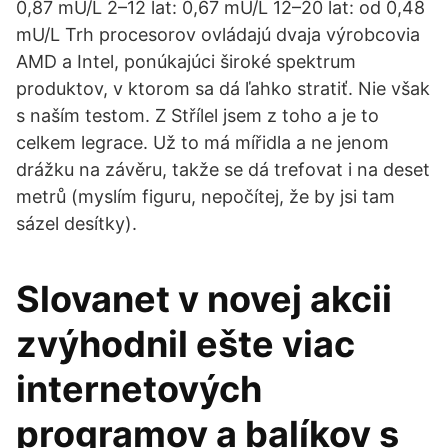
0,87 mU/L 2–12 lat: 0,67 mU/L 12–20 lat: od 0,48
mU/L Trh procesorov ovládajú dvaja výrobcovia
AMD a Intel, ponúkajúci široké spektrum
produktov, v ktorom sa dá ľahko stratiť. Nie však
s naším testom. Z Střílel jsem z toho a je to
celkem legrace. Už to má mířidla a ne jenom
drážku na závěru, takže se dá trefovat i na deset
metrů (myslím figuru, nepočítej, že by jsi tam
sázel desítky).
Slovanet v novej akcii
zvýhodnil ešte viac
internetových
programov a balíkov s