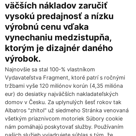
väčších nákladov zaručiť
vysokú predajnosť a nízku
výrobnú cenu vďaka
vynechaniu medzistupňa,
ktorým je dizajnér daného
výrobok.
Najnovšie sa stal 100-% vlastníkom
Vydavateľstva Fragment, ktoré patrí s ročnými
tržbami vyše 120 miliónov korún (4,35 milióna
eur) do desiatky najväčších nakladateľských
domov v Česku. Za uplynulých šesť rokov tak
Albatros "zhltol" už siedmeho Stránka venovaná
všetkým priaznivcom motoriek Súbory cookie
nám pomáhajú poskytovať služby. Používaním
našich služieb vyjadrujete súhlas s tým, že