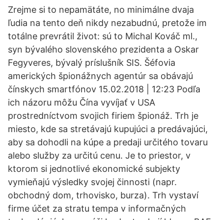
Zrejme si to nepamätáte, no minimálne dvaja
ľudia na tento deň nikdy nezabudnú, pretože im
totálne prevrátil život: sú to Michal Kováč ml.,
syn bývalého slovenského prezidenta a Oskar
Fegyveres, bývalý príslušník SIS. Šéfovia
amerických špionážnych agentúr sa obávajú
čínskych smartfónov 15.02.2018 | 12:23 Podľa
ich názoru môžu Čína vyvíjať v USA
prostredníctvom svojich firiem špionáž. Trh je
miesto, kde sa stretávajú kupujúci a predávajúci,
aby sa dohodli na kúpe a predaji určitého tovaru
alebo služby za určitú cenu. Je to priestor, v
ktorom si jednotlivé ekonomické subjekty
vymieňajú výsledky svojej činnosti (napr.
obchodný dom, trhovisko, burza). Trh vystaví
firme účet za stratu tempa v informačných