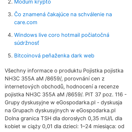
Modum krypto
Čo znamená čakajúce na schválenie na
care.com
Windows live coro hotmail počiatočná
súdržnosť
Bitcoinová peňaženka dark web
Všechny informace o produktu Pojistka pojistka
NH3C 355A aM /8659/, porovnání cen z
internetových obchodů, hodnocení a recenze
pojistka NH3C 355A aM /8659/. PIT 37 poz. 116 -
Grupy dyskusyjne w eGospodarka.pl - dyskusja
na Grupach dyskusyjnych w eGospodarka.pl
Dolna granica TSH dla dorosłych 0,35 mU/L dla
kobiet w ciąży 0,01 dla dzieci: 1–24 miesiąca: od