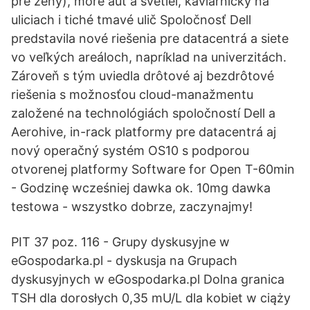
pre ženy), more áut a svetiel, kaviarničky na
uliciach i tiché tmavé ulič­ Spoločnosť Dell
predstavila nové riešenia pre datacentrá a siete
vo veľkých areáloch, napríklad na univerzitách.
Zároveň s tým uviedla drôtové aj bezdrôtové
riešenia s možnosťou cloud-manažmentu
založené na technológiách spoločností Dell a
Aerohive, in-rack platformy pre datacentrá aj
nový operačný systém OS10 s podporou
otvorenej platformy Software for Open T-60min
- Godzinę wcześniej dawka ok. 10mg dawka
testowa - wszystko dobrze, zaczynajmy!
PIT 37 poz. 116 - Grupy dyskusyjne w
eGospodarka.pl - dyskusja na Grupach
dyskusyjnych w eGospodarka.pl Dolna granica
TSH dla dorosłych 0,35 mU/L dla kobiet w ciąży