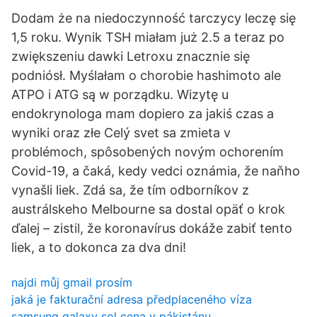
Dodam że na niedoczynność tarczycy leczę się
1,5 roku. Wynik TSH miałam już 2.5 a teraz po
zwiększeniu dawki Letroxu znacznie się
podniósł. Myślałam o chorobie hashimoto ale
ATPO i ATG są w porządku. Wizytę u
endokrynologa mam dopiero za jakiś czas a
wyniki oraz złe Celý svet sa zmieta v
problémoch, spôsobených novým ochorením
Covid-19, a čaká, kedy vedci oznámia, že naňho
vynašli liek. Zdá sa, že tím odborníkov z
austrálskeho Melbourne sa dostal opäť o krok
ďalej – zistil, že koronavírus dokáže zabiť tento
liek, a to dokonca za dva dni!
najdi můj gmail prosím
jaká je fakturační adresa předplaceného víza
samsung galaxy sol cena v pákistánu