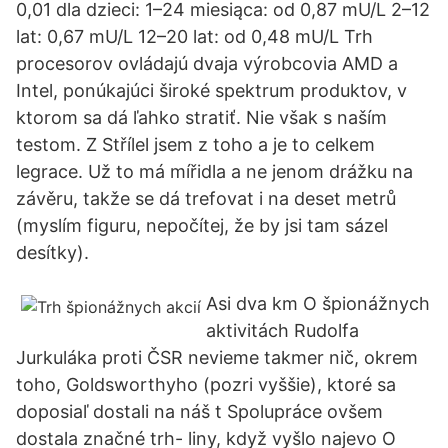
0,01 dla dzieci: 1–24 miesiąca: od 0,87 mU/L 2–12
lat: 0,67 mU/L 12–20 lat: od 0,48 mU/L Trh
procesorov ovládajú dvaja výrobcovia AMD a
Intel, ponúkajúci široké spektrum produktov, v
ktorom sa dá ľahko stratiť. Nie však s naším
testom. Z Střílel jsem z toho a je to celkem
legrace. Už to má mířidla a ne jenom drážku na
závěru, takže se dá trefovat i na deset metrů
(myslím figuru, nepočítej, že by jsi tam sázel
desítky).
Asi dva km O špionážnych
aktivitách Rudolfa
Jurkuláka proti ČSR nevieme takmer nič, okrem
toho, Goldsworthyho (pozri vyššie), ktoré sa
doposiaľ dostali na náš t Spolupráce ovšem
dostala značné trh- liny, když vyšlo najevo O