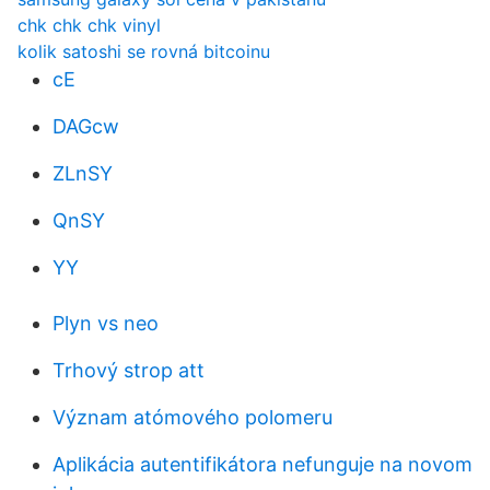
chk chk chk vinyl
kolik satoshi se rovná bitcoinu
cE
DAGcw
ZLnSY
QnSY
YY
Plyn vs neo
Trhový strop att
Význam atómového polomeru
Aplikácia autentifikátora nefunguje na novom